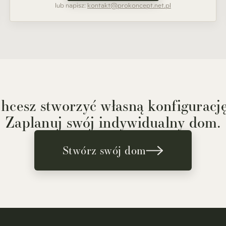
lub napisz:
kontakt@prokoncept.net.pl
hcesz stworzyć własną konfiguracj
Zaplanuj swój indywidualny dom.
Stwórz swój dom