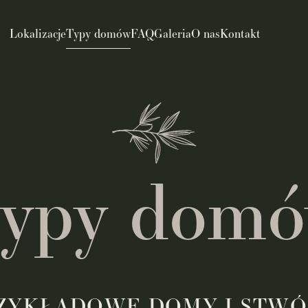
Lokalizacje
Typy domów
FAQ
Galeria
O nas
Kontakt
ypy dom
Z
Y
K
Ł
A
D
O
W
E
D
O
M
Y
I
S
T
W
Ó