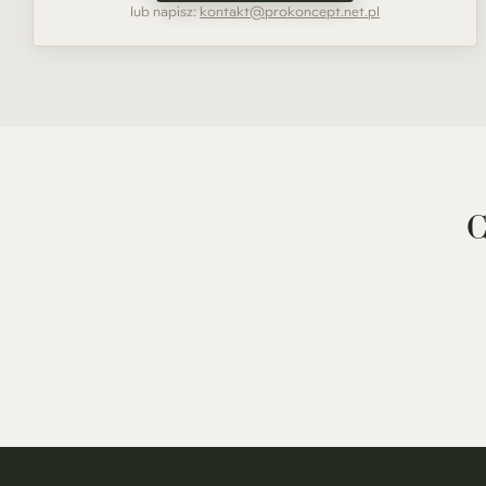
lub napisz:
kontakt@prokoncept.net.pl
C