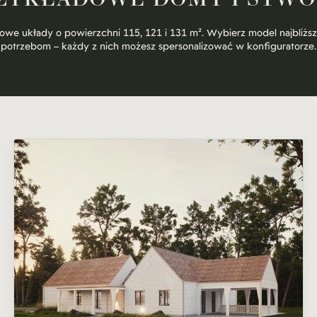
towe
układy
o
powierzchni
115,
121
i
131
m².
Wybierz
model
najbliżs
potrzebom
–
każdy
z
nich
możesz
spersonalizować
w
konfiguratorze.