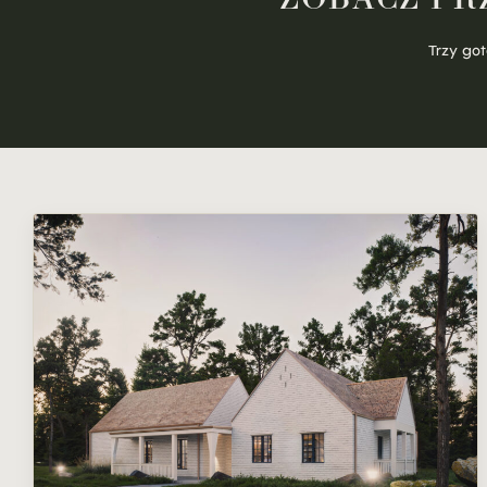
Trzy
go