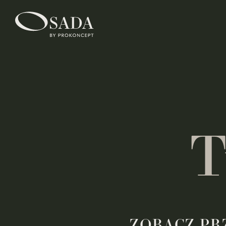
T
Z
O
B
A
C
Z
P
R