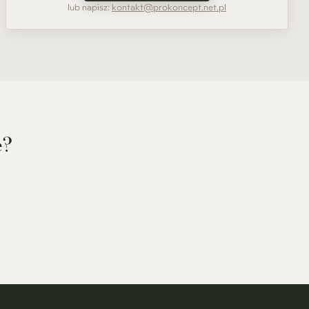
lub napisz:
kontakt@prokoncept.net.pl
ę?