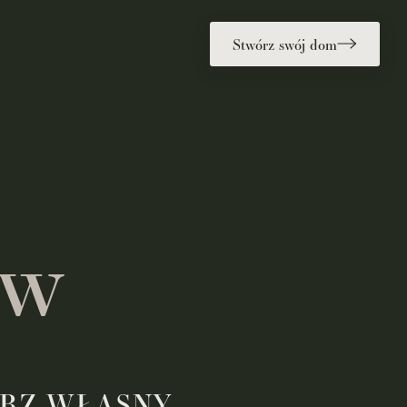
Stwórz swój dom
ów
R
Z
W
Ł
A
S
N
Y